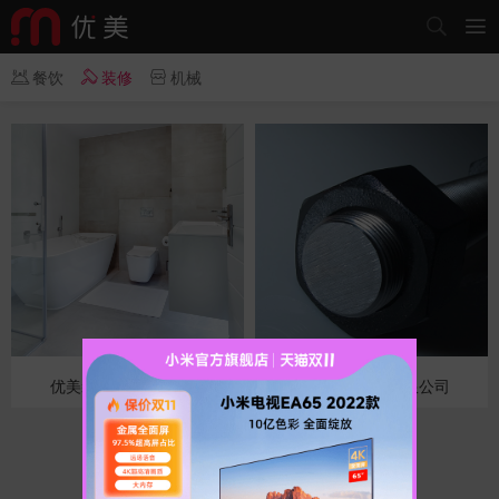





餐饮
装修
机械
优美装饰设计有限公司
淄博盛科机械有限公司