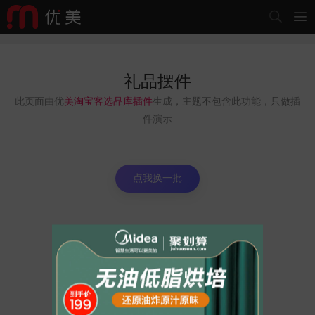


礼品摆件
此页面由优
美淘宝客选品库插件
生成，主题不包含此功能，只做插
件演示
点我换一批