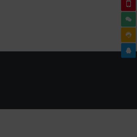



