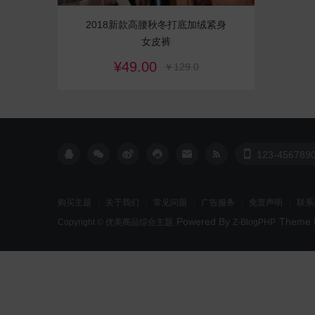
2018新款高腰秋冬打底加绒紧身
女皮裤
¥49.00
￥129.0







123-456789
购买主题
关于我们
常见问题
广告服务
免责声明
联系
Powered By
Theme 
Copyright ©
优美商品综合主题
Z-BlogPHP