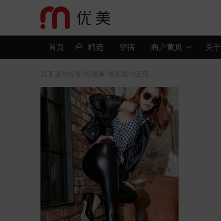
首页

精选
穿搭
商户黄页
关于

以下是与标签"铅笔裤"相关联的宝贝