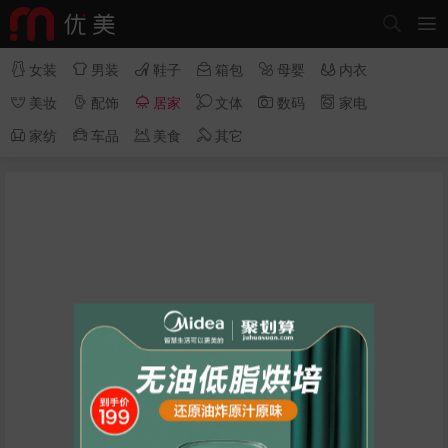








女装
男装
鞋子
箱包
母婴
内衣






美妆
配饰
居家
文体
数码
家电




家纺
车品
美食
其它