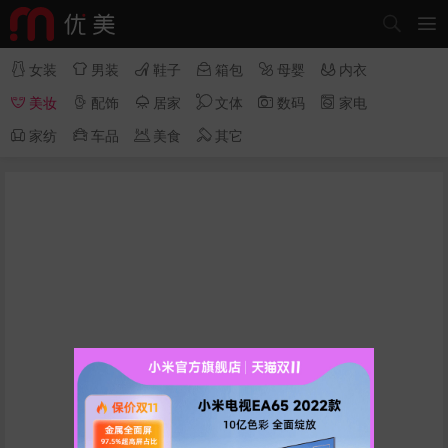








女装
男装
鞋子
箱包
母婴
内衣






美妆
配饰
居家
文体
数码
家电




家纺
车品
美食
其它