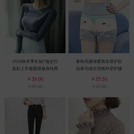
2018秋冬季长袖T恤女打
春秋高腰保暖裤加厚护肚
底衫上衣服圆领修身纯黑
短裤毛绒生理裤外穿护腰
色棉新款韩版学生
睡裤经期暖宫裤女
￥39.00
￥25.50
￥69.00
￥29.00