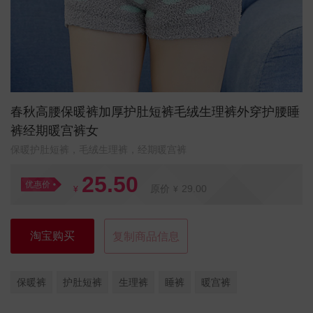
春秋高腰保暖裤加厚护肚短裤毛绒生理裤外穿护腰睡
裤经期暖宫裤女
保暖护肚短裤，毛绒生理裤，经期暖宫裤
25.50
优惠价
原价
29.00
¥
¥
淘宝购买
复制商品信息
保暖裤
护肚短裤
生理裤
睡裤
暖宫裤