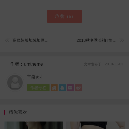

赞（
）
5


高腰韩版加绒加厚冬季黑色百搭小脚裤紧身2018新款铅笔库
2018秋冬季长袖T恤女打底衫上衣服圆领修身纯黑色棉新款韩版学生
作者：umtheme
文章发布于：2018-11-03
主题设计
作者专栏




猜你喜欢