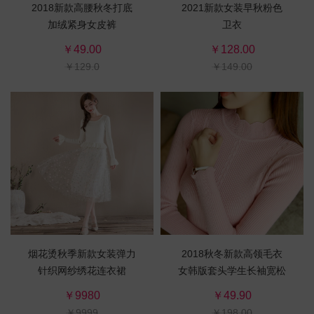
2018新款高腰秋冬打底
2021新款女装早秋粉色
加绒紧身女皮裤
卫衣
￥49.00
￥128.00
￥129.0
￥149.00
烟花烫秋季新款女装弹力
2018秋冬新款高领毛衣
针织网纱绣花连衣裙
女韩版套头学生长袖宽松
针织打底衫百搭加厚
￥9980
￥49.90
￥9999
￥198.00