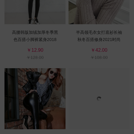
高腰韩版加绒加厚冬季黑
半高领毛衣女打底衫长袖
色百搭小脚裤紧身2018
秋冬百搭修身2021时尚
新款铅笔库
新款套头韩版针织衫
￥12.90
￥42.00
￥128.00
￥108.00