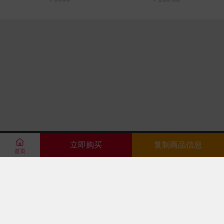

立即购买
复制商品信息
首页







123-4567890
购买主题
关于我们
常见问题
广告服务
免责声明
联系我们
Powered By
Theme By
Copyright ©
优美商品综合主题
Z-BlogPHP
优美主
题