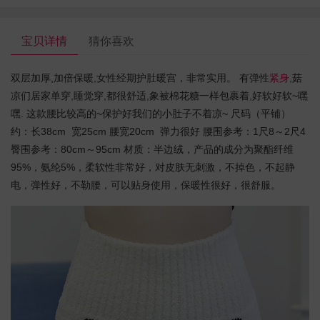
宝贝详情
猜你喜欢
双层加厚,加倍保暖,女性经期护肚暖宫，非常实用。 有弹性
紧身
,菇
凉们居家单穿,睡觉穿,都很舒适,象被棉花糖一样包裹着,好软好软~嘿
嘿. 这款腰比较高的~保护好我们的小肚子不着凉~ 尺码（平铺）
约：长38cm 宽25cm 腰宽20cm 弹力很好 腰围参考：1尺8～2尺4
臀围参考：80cm～95cm 材质：半边绒，产品的成分为聚酯纤维
95%，氨纶5%，柔软性非常好，对皮肤无刺激，不掉色，不起静
电，弹性好，不勒腰，可以贴身使用，保暖性很好，很舒服。