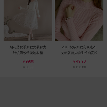
烟花烫秋季新款女装弹力
2018秋冬新款高领毛衣
针织网纱绣花连衣裙
女韩版套头学生长袖宽松
针织打底衫百搭加厚
￥9980
￥49.90
￥9999
￥198.00