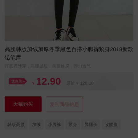
高腰韩版加绒加厚冬季黑色百搭小脚裤紧身2018新款
铅笔库
​打底裤外穿，高腰显瘦，美腿修身，弹力透气
12.90
优惠价
原价
128.00
¥
¥
天猫购买
复制商品信息
韩版高腰
加绒
小脚裤
紧身
显腿长
收腰腹