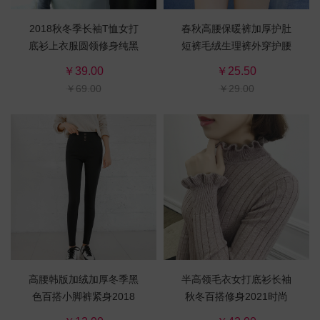
2018秋冬季长袖T恤女打
春秋高腰保暖裤加厚护肚
底衫上衣服圆领修身纯黑
短裤毛绒生理裤外穿护腰
色棉新款韩版学生
睡裤经期暖宫裤女
￥39.00
￥25.50
￥69.00
￥29.00
高腰韩版加绒加厚冬季黑
半高领毛衣女打底衫长袖
色百搭小脚裤紧身2018
秋冬百搭修身2021时尚
新款铅笔库
新款套头韩版针织衫