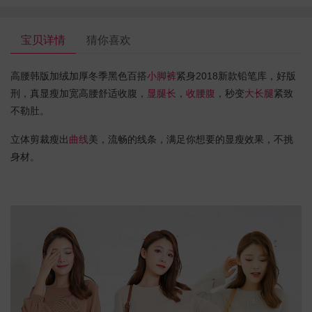
宝贝详情
猜你喜欢
高腰韩版加绒加厚冬季黑色百搭
小脚裤
紧身2018新款铅笔库，好版
刑，真显瘦加宽高腰舒适收腹，
显腿长
，
收腰腹
，秒变
大长腿
紧致
不勒肚。
立体剪裁瘦出
曲线
美，流畅的线条，满足你想要的显瘦效果，不挑
身材。