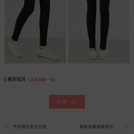
相关宝贝
（点击我换一批）

赞（
）
2


半高领毛衣女打底衫长袖秋冬百搭修身2021时尚新款套头韩版针织衫
春秋高腰保暖裤加厚护肚短裤毛绒生理裤外穿护腰睡裤经期暖宫裤女