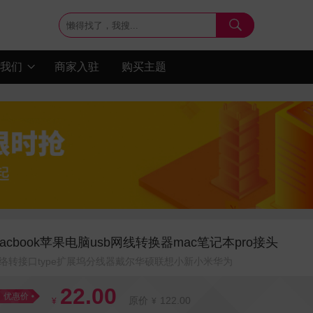

我们
商家入驻
购买主题

acbook苹果电脑usb网线转换器mac笔记本pro接头
络转接口type扩展坞分线器戴尔华硕联想小新小米华为
22.00
优惠价
原价
122.00
¥
¥