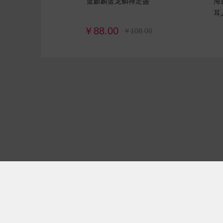
蓝麒麟蓝龙鳞禅定盏
海
耳
￥88.00
￥108.00







123-456789