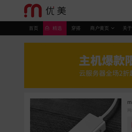
首页

精选
穿搭
商户黄页
关于

m
网