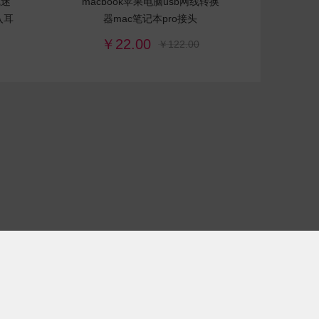
线迷
macbook苹果电脑usb网线转换
入耳
器mac笔记本pro接头
￥22.00
￥122.00