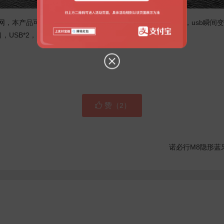
上网，本产品可以轻松解决这个难题，只需连接笔记本usb接口，usb瞬间
SB*2，SD/TF卡，
Type-C接口
。

赞（
）
2
诺必行M8隐形蓝牙耳