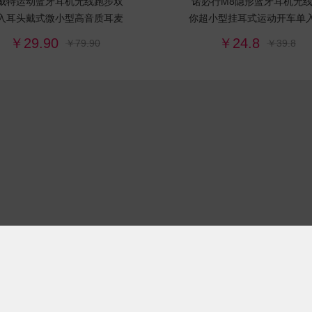
威特运动蓝牙耳机无线跑步双
诺必行M8隐形蓝牙耳机无
入耳头戴式微小型高音质耳麦
你超小型挂耳式运动开车单
塞微型头戴式超长待机
￥29.90
￥24.8
￥79.90
￥39.8
0