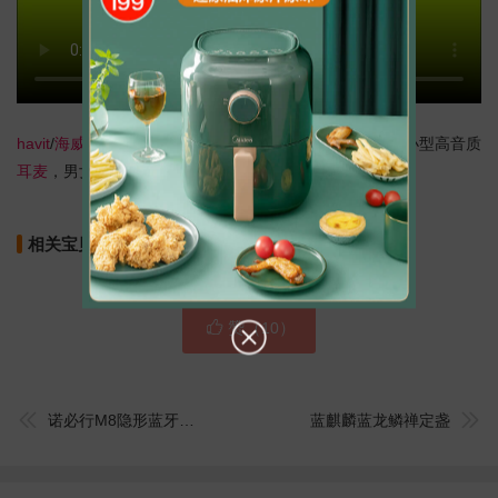
havit
/
海威特
I39运动
蓝牙耳机
无线跑步双耳入耳头戴式微小型高音质
耳麦
，男女生适用，金属腔体 15h
无痛佩戴
狂甩不掉。
相关宝贝
（点击我换一批）

赞（
）
10


诺必行M8隐形蓝牙耳机无线迷你超小型挂耳式运动开车单入耳塞微型头戴式超长待机
蓝麒麟蓝龙鳞禅定盏