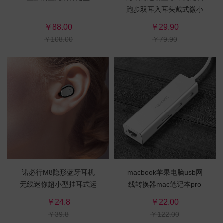
跑步双耳入耳头戴式微小
型高音质耳麦
￥88.00
￥29.90
￥108.00
￥79.90
诺必行M8隐形蓝牙耳机
macbook苹果电脑usb网
无线迷你超小型挂耳式运
线转换器mac笔记本pro
动开车单入耳塞微型头戴
接头
￥24.8
￥22.00
式超长待机
￥39.8
￥122.00