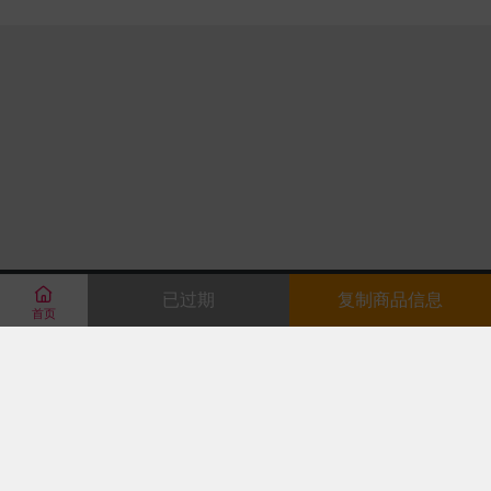

已过期
复制商品信息
首页







123-4567890
购买主题
关于我们
常见问题
广告服务
免责声明
联系我们
Powered By
Theme By
Copyright ©
优美商品综合主题
Z-BlogPHP
优美主
题