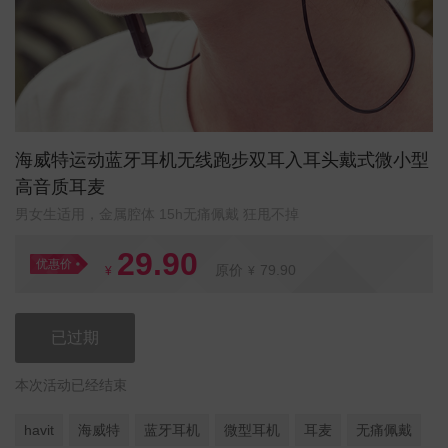
海威特运动蓝牙耳机无线跑步双耳入耳头戴式微小型
高音质耳麦
男女生适用，金属腔体 15h无痛佩戴 狂甩不掉
29.90
优惠价
原价
79.90
¥
¥
已过期
本次活动已经结束
havit
海威特
蓝牙耳机
微型耳机
耳麦
无痛佩戴