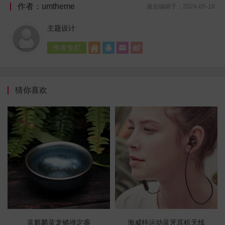
作者：umtheme
最后编辑于：2024-05-16
主题设计
作者专栏




猜你喜欢
蓝麒麟蓝龙鳞禅定盏
海威特运动蓝牙耳机无线