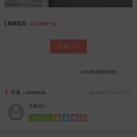
相关宝贝
（点击我换一批）

赞（
）
0

2018秋装新款宽松学生韩版粗毛线假两件针织衫
作者：umtheme
最后编辑于：2025-11-01
主题设计
作者专栏



