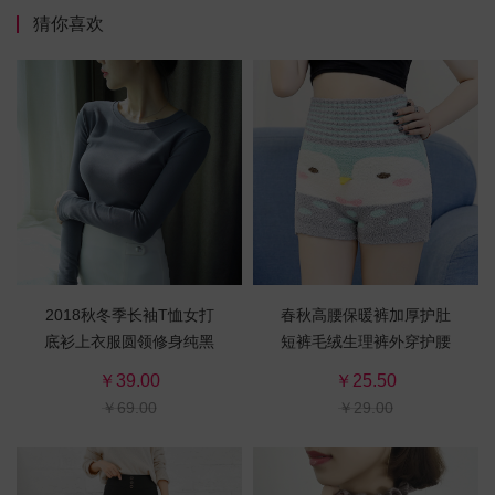
猜你喜欢
2018秋冬季长袖T恤女打
春秋高腰保暖裤加厚护肚
底衫上衣服圆领修身纯黑
短裤毛绒生理裤外穿护腰
色棉新款韩版学生
睡裤经期暖宫裤女
￥39.00
￥25.50
￥69.00
￥29.00