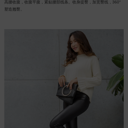
高腰收腹，收腹平腹，紧贴腰部线条。收身提臀，加宽臀线，360°
塑造翘臀。