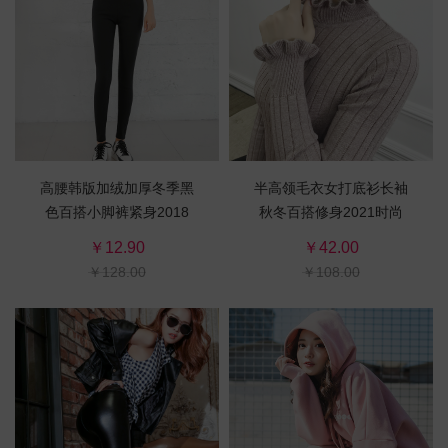
高腰韩版加绒加厚冬季黑
半高领毛衣女打底衫长袖
色百搭小脚裤紧身2018
秋冬百搭修身2021时尚
新款铅笔库
新款套头韩版针织衫
￥12.90
￥42.00
￥128.00
￥108.00