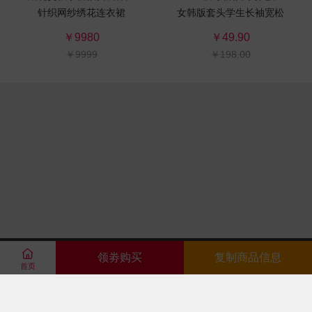
针织网纱绣花连衣裙
女韩版套头学生长袖宽松
针织打底衫百搭加厚
￥9980
￥49.90
￥9999
￥198.00

领劵购买
复制商品信息
首页







123-4567890