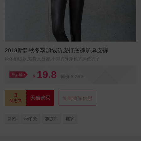
2018新款秋冬季加绒仿皮打底裤加厚皮裤
秋冬加绒款,紧身又显瘦,小脚裤外穿长裤黑色裤子
19.8
券后价
原价
29.9
¥
¥
3
天猫购买
复制商品信息
优惠券
新款
秋冬款
加绒库
皮裤