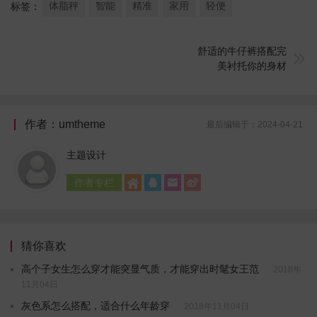
体脂秤
智能
精准
家用
轻便
标签：
舒适的牛仔裤搭配完

美衬托你的身材
作者：umtheme
最后编辑于：2024-04-21
主题设计
作者专栏




猜你喜欢
高个子女生怎么穿才能突显气质，才能穿出时髦女王范
2018年
11月04日
灰色系怎么搭配，适合什么年龄穿
2018年11月04日