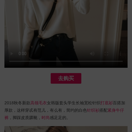
去购买
2018秋冬新款
高领毛衣
女韩版套头学生长袖宽松针织
打底衫
百搭加
厚款，这样穿忒有范儿，有么有，简约的白色
针织衫
搭配
紧身牛仔
裤
，脚踩皮质踝靴，
时尚
感足足的。