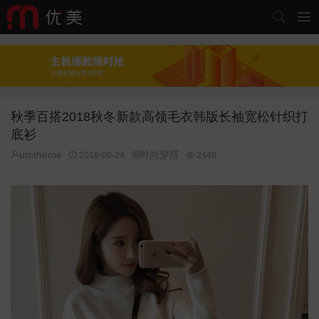


秋季百搭2018秋冬新款高领毛衣韩版长袖宽松针织打
底衫
umtheme
时尚穿搭


2018-06-24


2440