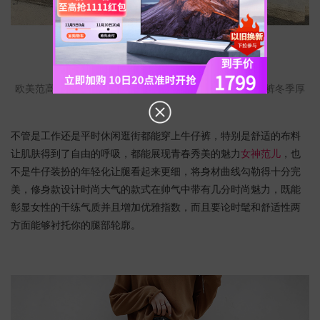
去购买
欧美范高腰高弹力牛仔裤女加绒包臀紧身提臀小脚铅笔长裤冬季厚
不管是工作还是平时休闲逛街都能穿上牛仔裤，特别是舒适的布料
让肌肤得到了自由的呼吸，都能展现青春秀美的魅力
女神范儿
，也
不是牛仔装扮的年轻化让腿看起来更细，将身材曲线勾勒得十分完
美，修身款设计时尚大气的款式在帅气中带有几分时尚魅力，既能
彰显女性的干练气质并且增加优雅指数，而且要论时髦和舒适性两
方面能够衬托你的腿部轮廓。