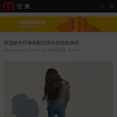


舒适的牛仔裤搭配完美衬托你的身材
umtheme
时尚穿搭


2018-07-19


2833