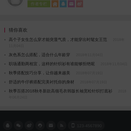
作者专栏




猜你喜欢
高个子女生怎么穿才能突显气质，才能穿出时髦女王范
2018年
11月04日
灰色系怎么搭配，适合什么年龄穿
2018年11月04日
职场通勤两相宜，这样的针织衫有谁能够拒绝呢
2018年11月04日
秋季搭配技巧分享，让你越来越美
2018年07月19日
舒适的牛仔裤搭配完美衬托你的身材
2018年07月19日
秋季百搭2018秋冬新款高领毛衣韩版长袖宽松针织打底衫
2018
年06月24日







123-4567890