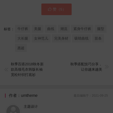

赞（
）
5
牛仔裤
美腿
曲线
潮流
紧身牛仔裤
腿型
标签：
大长腿
女神范儿
完美身材
吸睛曲线
苗条
惠超
秋季百搭2018秋冬新
秋季搭配技巧分享，


款高领毛衣韩版长袖
让你越来越美
宽松针织打底衫
作者：umtheme
最后编辑于：2021-09-25
主题设计