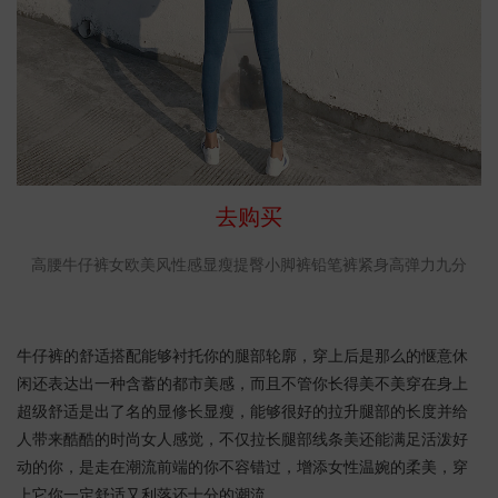
去购买
高腰牛仔裤女欧美风性感显瘦提臀小脚裤铅笔裤紧身高弹力九分
牛仔裤的舒适搭配能够衬托你的腿部轮廓，穿上后是那么的惬意休
闲还表达出一种含蓄的都市美感，而且不管你长得美不美穿在身上
超级舒适是出了名的显修长显瘦，能够很好的拉升腿部的长度并给
人带来酷酷的时尚女人感觉，不仅拉长腿部线条美还能满足活泼好
动的你，是走在潮流前端的你不容错过，增添女性温婉的柔美，穿
上它你一定舒适又利落还十分的潮流。