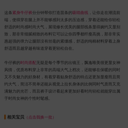
这条
紧身牛仔裤
分分钟帮你打造苗条的
吸睛曲线
，让你走在潮流前
端，使得穿在腿上并不能够感到太多的压迫感，穿着还能给你轻松
舒适的时尚感时尚大气，展现修长优美的腿部线条显得婉约又显别
致，那非常细腻精致的布料它可以让你四季都纤瘦高挑，那非常实
惠超强的弹力让腿部没有丝毫的紧绷感，舒适的纯棉材料穿着上身
舒适而且越穿越有味道穿着更轻松自在。
牛仔裤的
时尚搭配
无疑是每个季节的出镜王，飘逸唯美很更显女神
风情，优质布料穿上非常的高端大气上档次，还能够在保暖的同时
又不失魅力的好身材，有着穿着贴身舒适的特点还更加显瘦而且简
约大气，简洁不简单还能从视觉上拉长身体的比例同时气质而又充
满魅力的光芒，而且裤子设计看起来更加好看时尚轻松就能穿出属
于时尚女神的个性时髦感。
相关宝贝
（点击我换一批）