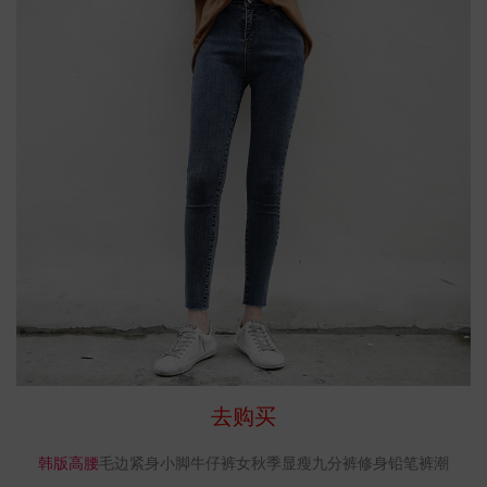
去购买
韩版高腰
毛边紧身小脚牛仔裤女秋季显瘦九分裤修身铅笔裤潮